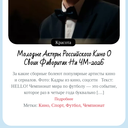
Красота
Молодые Актеры Российского Кино О
Своих Фаворитах На ЧМ-2026
За какие сборные болеют популярные артисты кино
и сериалов. Фото: Кадры из кино, соцсети Текст:
HELLO! Чемпионат мира по футболу — это событие,
которое раз в четыре года буквально […]
Подробнее
Метки:
Кино
Спорт
Футбол
Чемпионат