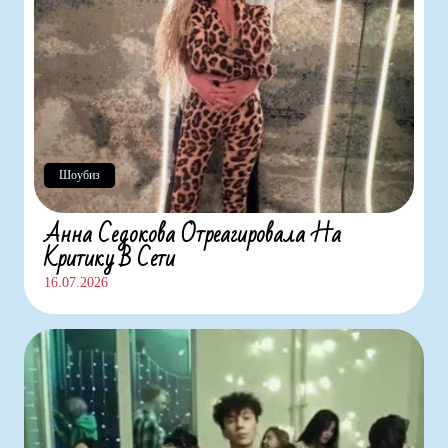
Шоубиз
Анна Седокова Отреагировала На
Критику В Сети
16.07.2026