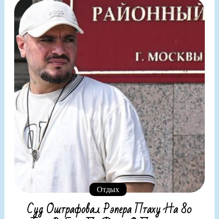
Отдых
Суд Оштрафовал Рэпера Птаху На 80