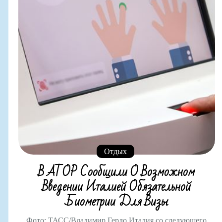
Отдых
В АТОР Сообщили О Возможном
Введении Италией Обязательной
Биометрии Для Визы
Фото: ТАСС/Владимир Гердо Италия со следующего