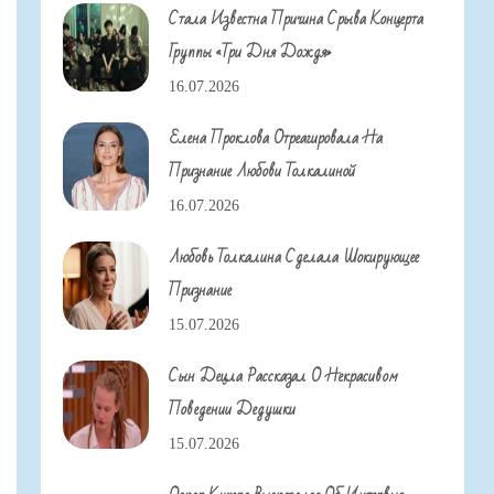
Стала Известна Причина Срыва Концерта
Группы «Три Дня Дождя»
16.07.2026
Елена Проклова Отреагировала На
Признание Любови Толкалиной
16.07.2026
Любовь Толкалина Сделала Шокирующее
Признание
15.07.2026
Сын Децла Рассказал О Некрасивом
Поведении Дедушки
15.07.2026