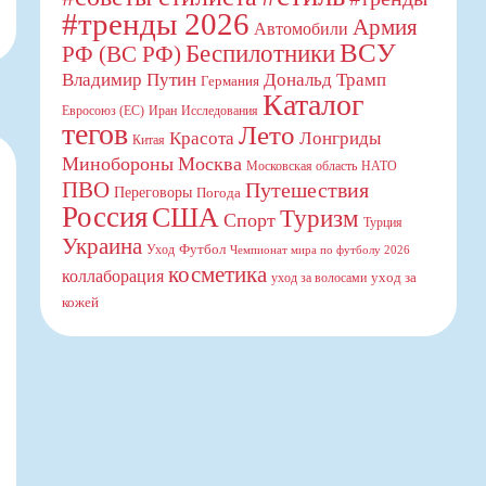
#тренды 2026
Армия
Автомобили
ВСУ
Беспилотники
РФ (ВС РФ)
Владимир Путин
Дональд Трамп
Германия
Каталог
Евросоюз (ЕС)
Иран
Исследования
тегов
Лето
Красота
Лонгриды
Китая
Минобороны
Москва
Московская область
НАТО
ПВО
Путешествия
Переговоры
Погода
Россия
США
Туризм
Спорт
Турция
Украина
Футбол
Уход
Чемпионат мира по футболу 2026
косметика
коллаборация
уход за
уход за волосами
кожей