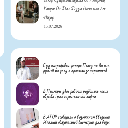
Оскар Кучера Высказался Об Интервью,
Которое Он Дал Дудю Несколько Лет
Назад
15.07.2026
Суд оштрафовал рэпера Птаху на 80 тыс.
рублей по делу о пропаганде наркотиков
В Приморье двое рабочих разбились после
обрыва троса строительного лифта
В АТОР сообщили о возможном введении
Италией обязательной биометрии для визы