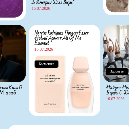
Биометрии Для Визы
16.07.2026
Narciso Rodriguez Представляет
Новый Аромат All Of Me
Essentiel
16.07.2026
Косметика
Здоровье
ского Кино О
Найден Нео
 ЧМ-2026
Борьбы С Де
16.07.2026