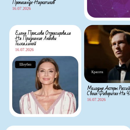
Пропаганде Наркотиков
16.07.2026
Елена Проклова Отреагировала
На Признание Любови
Толкалиной
16.07.2026
Шоубиз
Красота
Молодые Актеры Россий
Своих Фаворитах На
16.07.2026