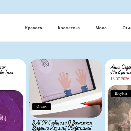
Красота
Косметика
Мода
Сти
чих
Анна Седок
а Троса
На Критик
16.07.2026
Шоубиз
Отдых
В АТОР Сообщили О Возможном
Введении Италией Обязательной