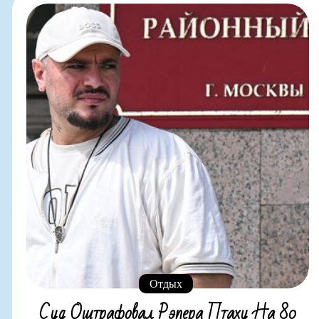
Отдых
Суд Оштрафовал Рэпера Птаху На 80