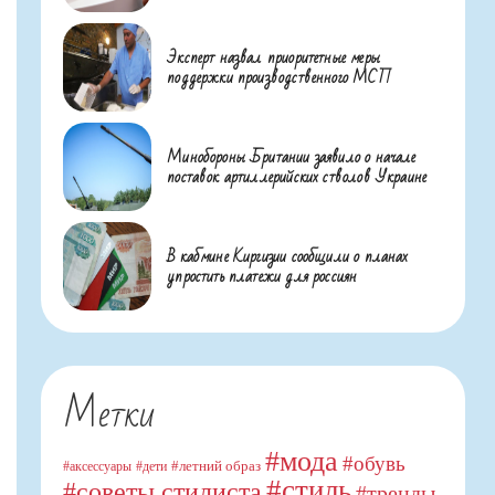
Эксперт назвал приоритетные меры
поддержки производственного МСП
Минобороны Британии заявило о начале
поставок артиллерийских стволов Украине
В кабмине Киргизии сообщили о планах
упростить платежи для россиян
Метки
#мода
#обувь
#летний образ
#аксессуары
#дети
#стиль
#советы стилиста
#тренды