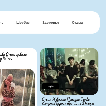
ль
Шоубиз
Здоровье
Отдых
ова Отреагировала
у В Сети
Шоубиз
Стала Известна Причина Срыва
Концерта Группы «Три Дня Дождя»