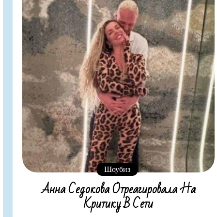
Шоубиз
Анна Седокова Отреагировала На
Критику В Сети