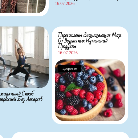
16.07.2026
Перечислены Защищающие Мозг
От Возрастных Изменений
Продукты
16.07.2026
Здоровье
жиданный Способ
прессией Без Лекарств