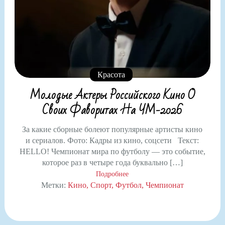
Красота
Молодые Актеры Российского Кино О
Своих Фаворитах На ЧМ-2026
За какие сборные болеют популярные артисты кино
и сериалов. Фото: Кадры из кино, соцсети Текст:
HELLO! Чемпионат мира по футболу — это событие,
которое раз в четыре года буквально […]
Подробнее
Метки:
Кино
Спорт
Футбол
Чемпионат