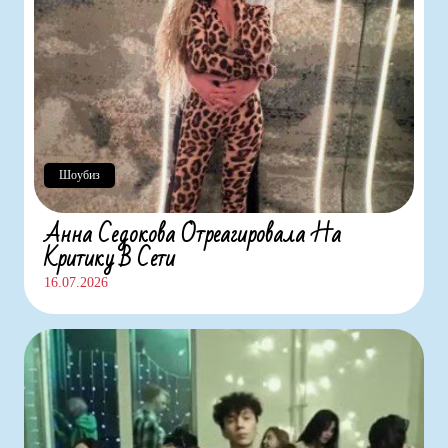
Шоубиз
Анна Седокова Отреагировала На
Критику В Сети
16.07.2026