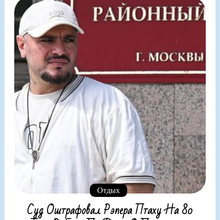
Отдых
Суд Оштрафовал Рэпера Птаху На 80