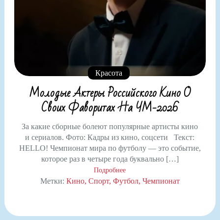
Красота
Молодые Актеры Российского Кино О
Своих Фаворитах На ЧМ-2026
За какие сборные болеют популярные артисты кино
и сериалов. Фото: Кадры из кино, соцсети Текст:
HELLO! Чемпионат мира по футболу — это событие,
которое раз в четыре года буквально […]
Подробнее
Метки:
Кино
Спорт
Футбол
Чемпионат