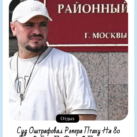
Отдых
Суд Оштрафовал Рэпера Птаху На 80