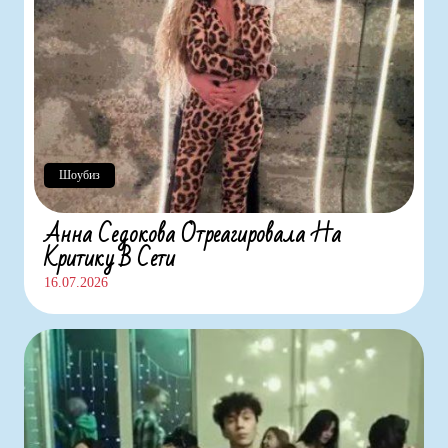
Шоубиз
Анна Седокова Отреагировала На
Критику В Сети
16.07.2026