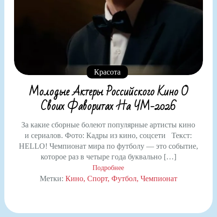
Красота
Молодые Актеры Российского Кино О
Своих Фаворитах На ЧМ-2026
За какие сборные болеют популярные артисты кино
и сериалов. Фото: Кадры из кино, соцсети Текст:
HELLO! Чемпионат мира по футболу — это событие,
которое раз в четыре года буквально […]
Подробнее
Метки:
Кино
Спорт
Футбол
Чемпионат