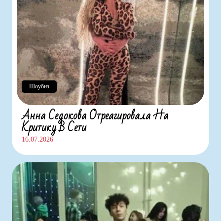
Шоубиз
Анна Седокова Отреагировала На
Критику В Сети
16.07.2026