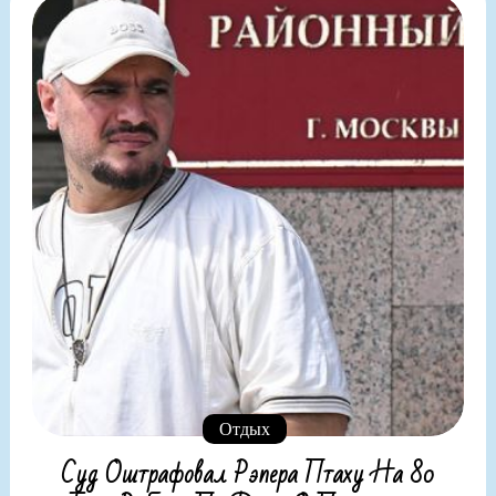
Отдых
Суд Оштрафовал Рэпера Птаху На 80