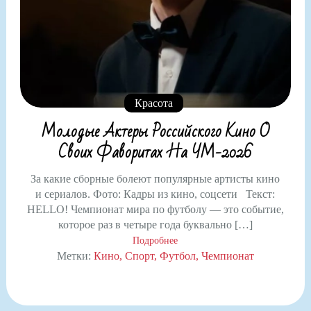
Красота
Молодые Актеры Российского Кино О
Своих Фаворитах На ЧМ-2026
За какие сборные болеют популярные артисты кино
и сериалов. Фото: Кадры из кино, соцсети Текст:
HELLO! Чемпионат мира по футболу — это событие,
которое раз в четыре года буквально […]
Подробнее
Метки:
Кино
Спорт
Футбол
Чемпионат