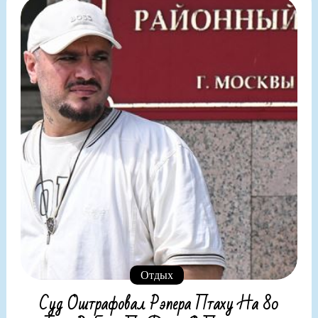
Отдых
Суд Оштрафовал Рэпера Птаху На 80