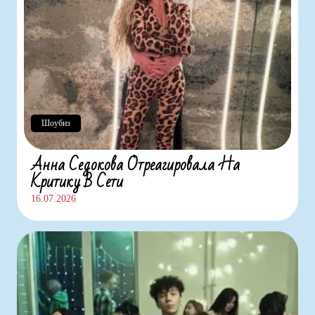
Шоубиз
Анна Седокова Отреагировала На
Критику В Сети
16.07.2026