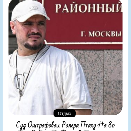
Отдых
Суд Оштрафовал Рэпера Птаху На 80