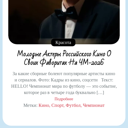
Красота
Молодые Актеры Российского Кино О
Своих Фаворитах На ЧМ-2026
За какие сборные болеют популярные артисты кино
и сериалов. Фото: Кадры из кино, соцсети Текст:
HELLO! Чемпионат мира по футболу — это событие,
которое раз в четыре года буквально […]
Подробнее
Метки:
Кино
Спорт
Футбол
Чемпионат