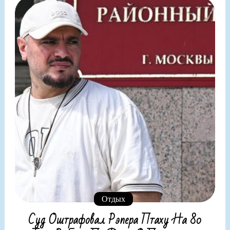
Отдых
Суд Оштрафовал Рэпера Птаху На 80