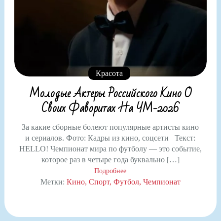
Красота
Молодые Актеры Российского Кино О
Своих Фаворитах На ЧМ-2026
За какие сборные болеют популярные артисты кино
и сериалов. Фото: Кадры из кино, соцсети Текст:
HELLO! Чемпионат мира по футболу — это событие,
которое раз в четыре года буквально […]
Подробнее
Метки:
Кино
Спорт
Футбол
Чемпионат