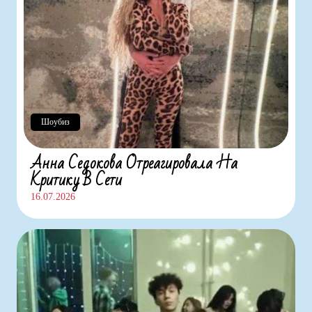
Шоубиз
Анна Седокова Отреагировала На
Критику В Сети
16.07.2026