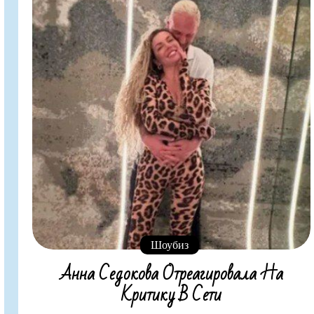
Шоубиз
Анна Седокова Отреагировала На
Критику В Сети