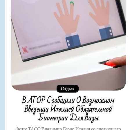
Отдых
В АТОР Сообщили О Возможном
Введении Италией Обязательной
Биометрии Для Визы
Фото: ТАСС/Владимир Гердо Италия со следующего