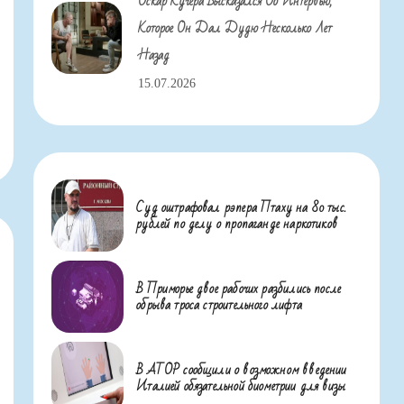
Оскар Кучера Высказался Об Интервью,
Которое Он Дал Дудю Несколько Лет
Назад
15.07.2026
Суд оштрафовал рэпера Птаху на 80 тыс.
рублей по делу о пропаганде наркотиков
В Приморье двое рабочих разбились после
обрыва троса строительного лифта
В АТОР сообщили о возможном введении
Италией обязательной биометрии для визы