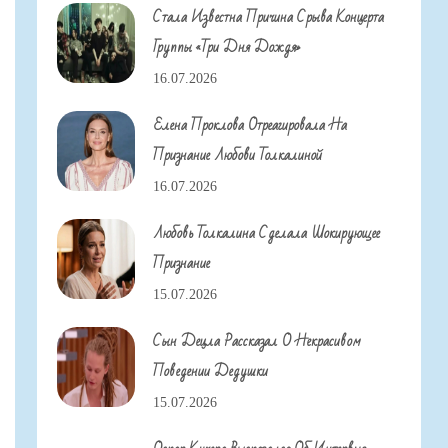
Стала Известна Причина Срыва Концерта
Группы «Три Дня Дождя»
16.07.2026
Елена Проклова Отреагировала На
Признание Любови Толкалиной
16.07.2026
Любовь Толкалина Сделала Шокирующее
Признание
15.07.2026
Сын Децла Рассказал О Некрасивом
Поведении Дедушки
15.07.2026