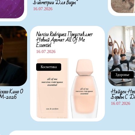
Биометрии Для Визы
16.07.2026
Narciso Rodriguez Представляет
Новый Аромат All Of Me
Essentiel
16.07.2026
Косметика
Здоровье
ского Кино О
Найден Нео
 ЧМ-2026
Борьбы С Де
16.07.2026