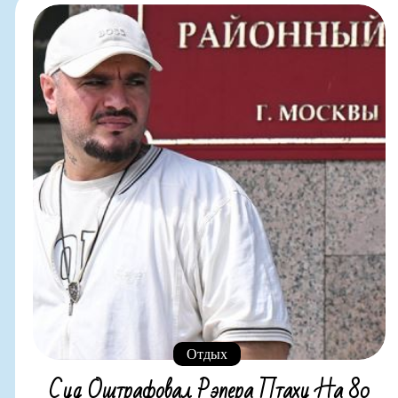
Отдых
Суд Оштрафовал Рэпера Птаху На 80