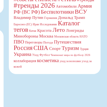
#тренды 2026
Армия
Автомобили
ВСУ
Беспилотники
РФ (ВС РФ)
Владимир Путин
Дональд Трамп
Германия
Каталог
Евросоюз (ЕС)
Иран
Исследования
тегов
Лето
Красота
Лонгриды
Китая
Минобороны
Москва
Московская область
НАТО
ПВО
Путешествия
Переговоры
Погода
Россия
США
Туризм
Спорт
Турция
Украина
Футбол
Уход
Чемпионат мира по футболу 2026
косметика
коллаборация
уход за
уход за волосами
кожей