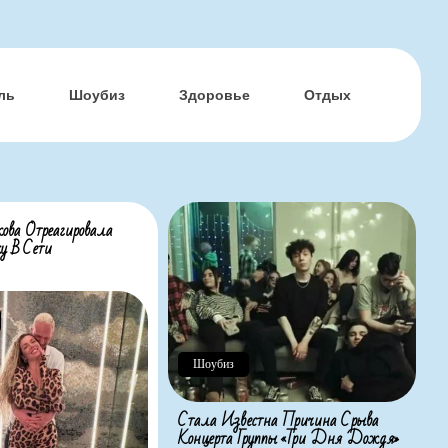
ль
Шоубиз
Здоровье
Отдых
ова Отреагировала
у В Сети
Шоубиз
Стала Известна Причина Срыва
Концерта Группы «Три Дня Дождя»