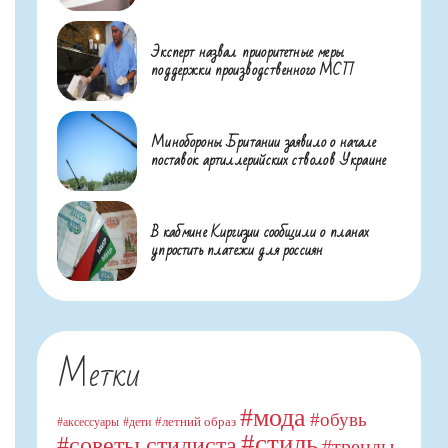
Эксперт назвал приоритетные меры
поддержки производственного МСП
Минобороны Британии заявило о начале
поставок артиллерийских стволов Украине
В кабмине Киргизии сообщили о планах
упростить платежи для россиян
Метки
#мода
#обувь
#летний образ
#аксессуары
#дети
#стиль
#советы стилиста
#тренды