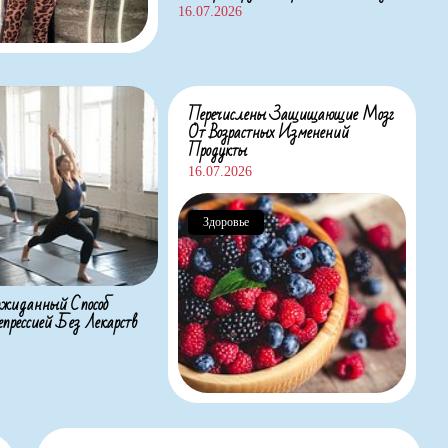
16.07.2026
Перечислены Защищающие Мозг
От Возрастных Изменений
Продукты
16.07.2026
Здоровье
жиданный Способ
прессией Без Лекарств