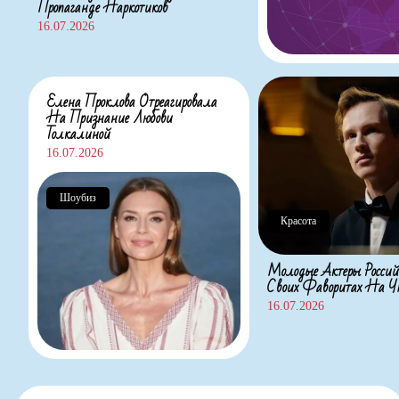
Пропаганде Наркотиков
16.07.2026
Елена Проклова Отреагировала
На Признание Любови
Толкалиной
16.07.2026
Шоубиз
Красота
Молодые Актеры Россий
Своих Фаворитах На
16.07.2026