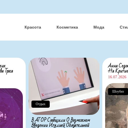
Красота
Косметика
Мода
Сти
чих
Анна Седок
а Троса
На Критик
16.07.2026
Шоубиз
Отдых
В АТОР Сообщили О Возможном
Введении Италией Обязательной