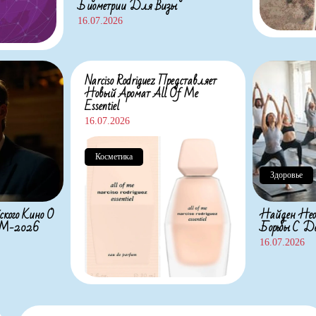
Биометрии Для Визы
16.07.2026
Narciso Rodriguez Представляет
Новый Аромат All Of Me
Essentiel
16.07.2026
Косметика
Здоровье
ского Кино О
Найден Нео
 ЧМ-2026
Борьбы С Де
16.07.2026