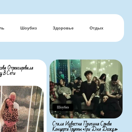
ль
Шоубиз
Здоровье
Отдых
ова Отреагировала
у В Сети
Шоубиз
Стала Известна Причина Срыва
Концерта Группы «Три Дня Дождя»