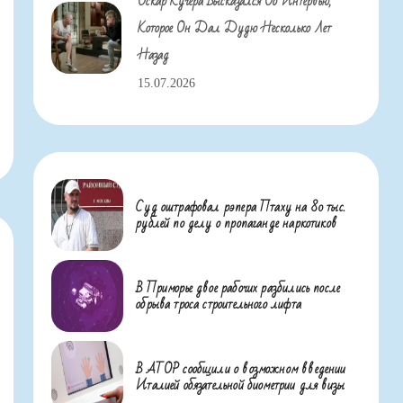
Оскар Кучера Высказался Об Интервью,
Которое Он Дал Дудю Несколько Лет
Назад
15.07.2026
Суд оштрафовал рэпера Птаху на 80 тыс.
рублей по делу о пропаганде наркотиков
В Приморье двое рабочих разбились после
обрыва троса строительного лифта
В АТОР сообщили о возможном введении
Италией обязательной биометрии для визы