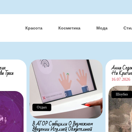
Красота
Косметика
Мода
Сти
чих
Анна Седок
а Троса
На Критик
16.07.2026
Шоубиз
Отдых
В АТОР Сообщили О Возможном
Введении Италией Обязательной