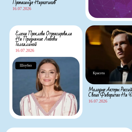
Пропаганде Наркотиков
16.07.2026
Елена Проклова Отреагировала
На Признание Любови
Толкалиной
16.07.2026
Шоубиз
Красота
Молодые Актеры Россий
Своих Фаворитах На
16.07.2026