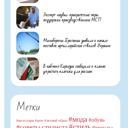
Эксперт назвал приоритетные меры
поддержки производственного МСП
Минобороны Британии заявило о начале
поставок артиллерийских стволов Украине
В кабмине Киргизии сообщили о планах
упростить платежи для россиян
Метки
#мода
#обувь
#летний образ
#аксессуары
#дети
#стиль
#советы стилиста
#тренды