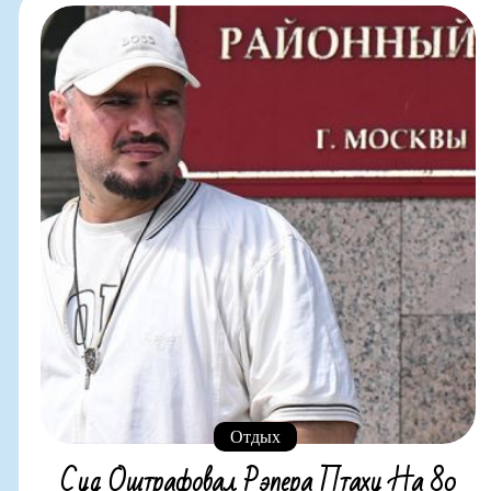
Отдых
Суд Оштрафовал Рэпера Птаху На 80