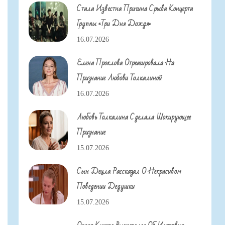
Стала Известна Причина Срыва Концерта
Группы «Три Дня Дождя»
16.07.2026
Елена Проклова Отреагировала На
Признание Любови Толкалиной
16.07.2026
Любовь Толкалина Сделала Шокирующее
Признание
15.07.2026
Сын Децла Рассказал О Некрасивом
Поведении Дедушки
15.07.2026