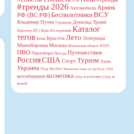
#тренды 2026
Армия
Автомобили
ВСУ
Беспилотники
РФ (ВС РФ)
Владимир Путин
Дональд Трамп
Германия
Каталог
Евросоюз (ЕС)
Иран
Исследования
тегов
Лето
Красота
Лонгриды
Китая
Минобороны
Москва
Московская область
НАТО
ПВО
Путешествия
Переговоры
Погода
Россия
США
Туризм
Спорт
Турция
Украина
Футбол
Уход
Чемпионат мира по футболу 2026
косметика
коллаборация
уход за
уход за волосами
кожей