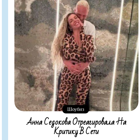
Шоубиз
Анна Седокова Отреагировала На
Критику В Сети