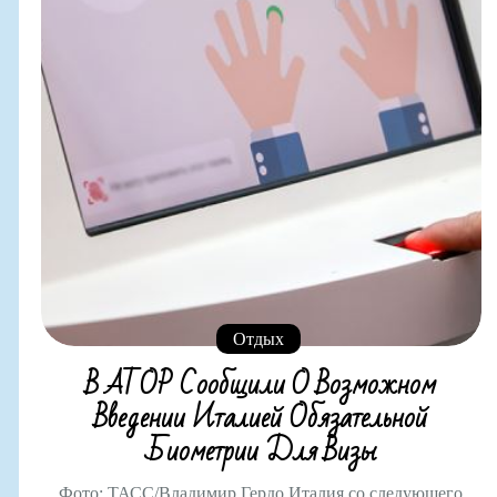
Отдых
В АТОР Сообщили О Возможном
Введении Италией Обязательной
Биометрии Для Визы
Фото: ТАСС/Владимир Гердо Италия со следующего