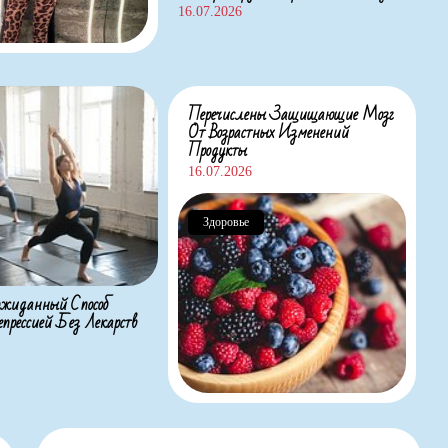
16.07.2026
Перечислены Защищающие Мозг
От Возрастных Изменений
Продукты
16.07.2026
Здоровье
жиданный Способ
прессией Без Лекарств