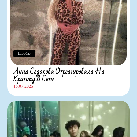
Шоубиз
Анна Седокова Отреагировала На
Критику В Сети
16.07.2026