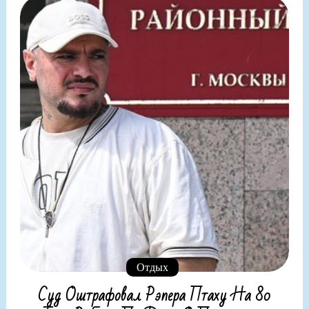
Отдых
Суд Оштрафовал Рэпера Птаху На 80