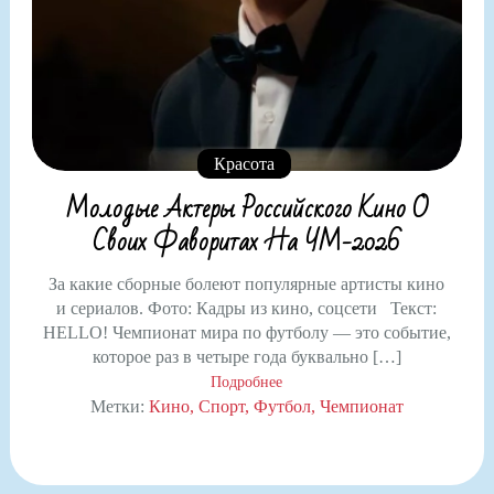
Красота
Молодые Актеры Российского Кино О
Своих Фаворитах На ЧМ-2026
За какие сборные болеют популярные артисты кино
и сериалов. Фото: Кадры из кино, соцсети Текст:
HELLO! Чемпионат мира по футболу — это событие,
которое раз в четыре года буквально […]
Подробнее
Метки:
Кино
Спорт
Футбол
Чемпионат