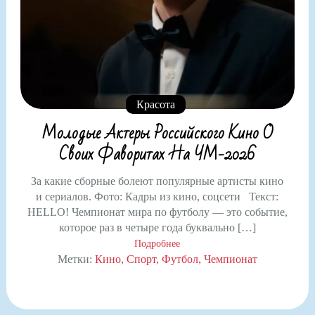
Красота
Молодые Актеры Российского Кино О
Своих Фаворитах На ЧМ-2026
За какие сборные болеют популярные артисты кино
и сериалов. Фото: Кадры из кино, соцсети Текст:
HELLO! Чемпионат мира по футболу — это событие,
которое раз в четыре года буквально […]
Подробнее
Метки:
Кино
Спорт
Футбол
Чемпионат