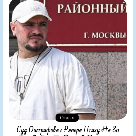
Отдых
Суд Оштрафовал Рэпера Птаху На 80