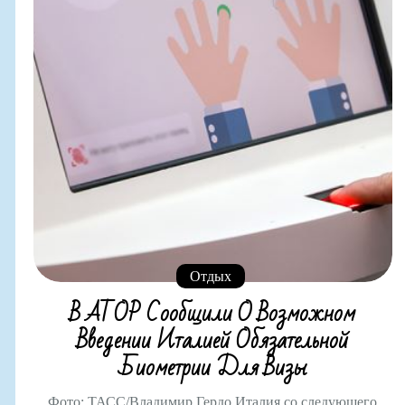
Отдых
В АТОР Сообщили О Возможном
Введении Италией Обязательной
Биометрии Для Визы
Фото: ТАСС/Владимир Гердо Италия со следующего