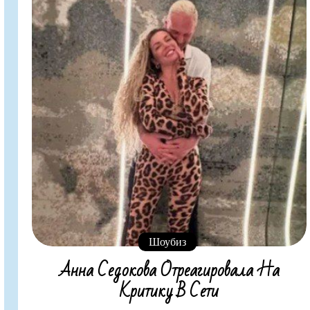
Шоубиз
Анна Седокова Отреагировала На
Критику В Сети