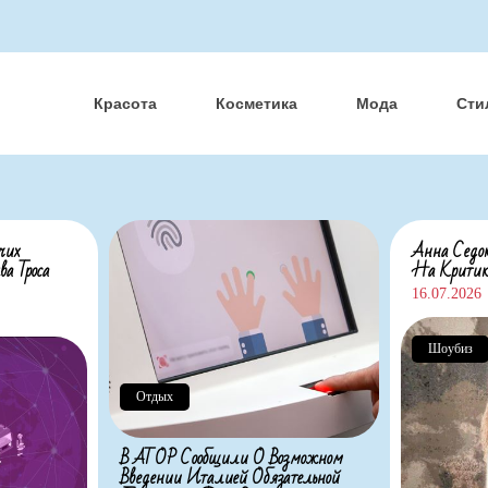
Красота
Косметика
Мода
Сти
чих
Анна Седок
а Троса
На Критик
16.07.2026
Шоубиз
Отдых
В АТОР Сообщили О Возможном
Введении Италией Обязательной