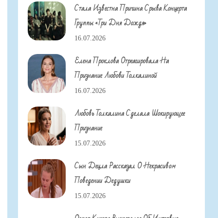
Стала Известна Причина Срыва Концерта
Группы «Три Дня Дождя»
16.07.2026
Елена Проклова Отреагировала На
Признание Любови Толкалиной
16.07.2026
Любовь Толкалина Сделала Шокирующее
Признание
15.07.2026
Сын Децла Рассказал О Некрасивом
Поведении Дедушки
15.07.2026