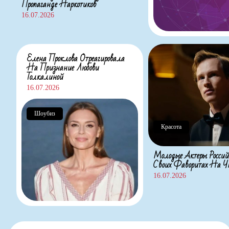
Пропаганде Наркотиков
16.07.2026
Елена Проклова Отреагировала
На Признание Любови
Толкалиной
16.07.2026
Шоубиз
Красота
Молодые Актеры Россий
Своих Фаворитах На
16.07.2026