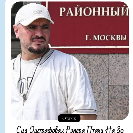
Отдых
Суд Оштрафовал Рэпера Птаху На 80