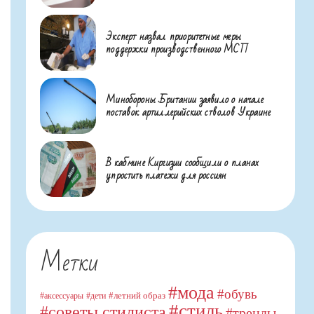
Эксперт назвал приоритетные меры
поддержки производственного МСП
Минобороны Британии заявило о начале
поставок артиллерийских стволов Украине
В кабмине Киргизии сообщили о планах
упростить платежи для россиян
Метки
#мода
#обувь
#летний образ
#аксессуары
#дети
#стиль
#советы стилиста
#тренды