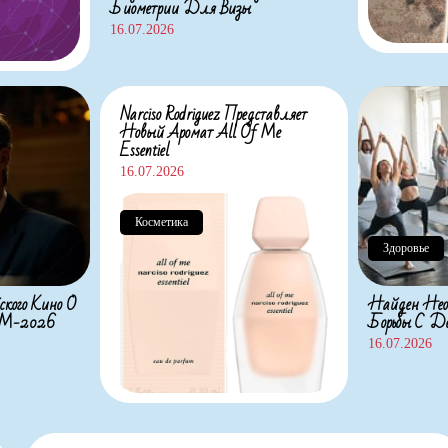
Биометрии Для Визы
16.07.2026
Narciso Rodriguez Представляет
Новый Аромат All Of Me
Essentiel
16.07.2026
Косметика
Здоровье
ского Кино О
Найден Нео
 ЧМ-2026
Борьбы С Де
16.07.2026