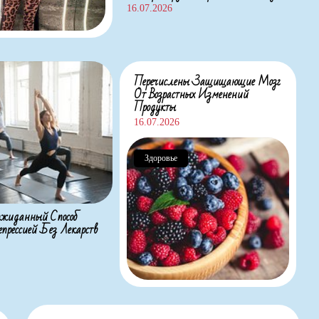
16.07.2026
Перечислены Защищающие Мозг
От Возрастных Изменений
Продукты
16.07.2026
Здоровье
жиданный Способ
прессией Без Лекарств