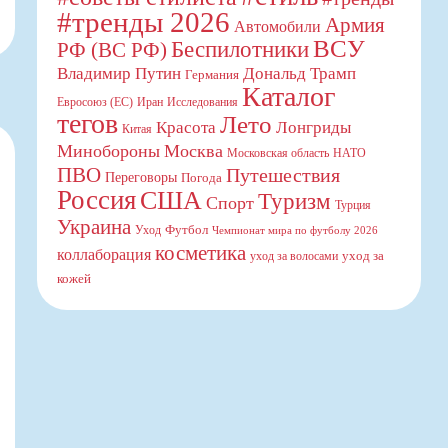
#тренды 2026
Армия
Автомобили
ВСУ
Беспилотники
РФ (ВС РФ)
Владимир Путин
Дональд Трамп
Германия
Каталог
Евросоюз (ЕС)
Иран
Исследования
тегов
Лето
Красота
Лонгриды
Китая
Минобороны
Москва
Московская область
НАТО
ПВО
Путешествия
Переговоры
Погода
Россия
США
Туризм
Спорт
Турция
Украина
Футбол
Уход
Чемпионат мира по футболу 2026
косметика
коллаборация
уход за
уход за волосами
кожей