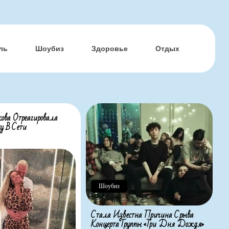
ль
Шоубиз
Здоровье
Отдых
ова Отреагировала
у В Сети
Шоубиз
Стала Известна Причина Срыва
Концерта Группы «Три Дня Дождя»