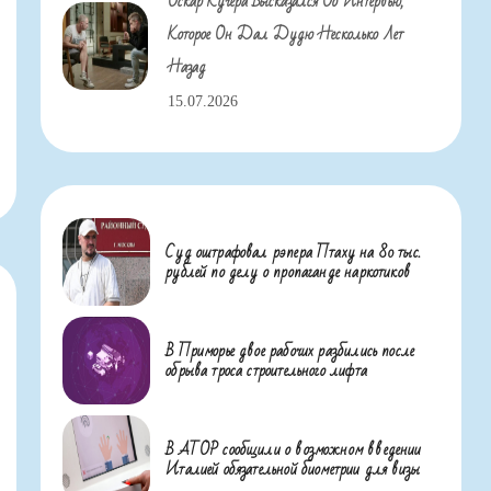
Оскар Кучера Высказался Об Интервью,
Которое Он Дал Дудю Несколько Лет
Назад
15.07.2026
Суд оштрафовал рэпера Птаху на 80 тыс.
рублей по делу о пропаганде наркотиков
В Приморье двое рабочих разбились после
обрыва троса строительного лифта
В АТОР сообщили о возможном введении
Италией обязательной биометрии для визы