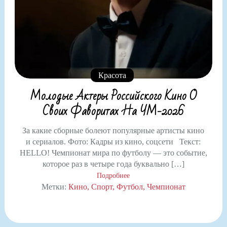
Красота
Молодые Актеры Российского Кино О
Своих Фаворитах На ЧМ-2026
За какие сборные болеют популярные артисты кино
и сериалов. Фото: Кадры из кино, соцсети Текст:
HELLO! Чемпионат мира по футболу — это событие,
которое раз в четыре года буквально […]
Подробнее
Метки:
Кино
Спорт
Футбол
Чемпионат