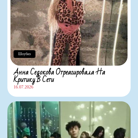
Шоубиз
Анна Седокова Отреагировала На
Критику В Сети
16.07.2026