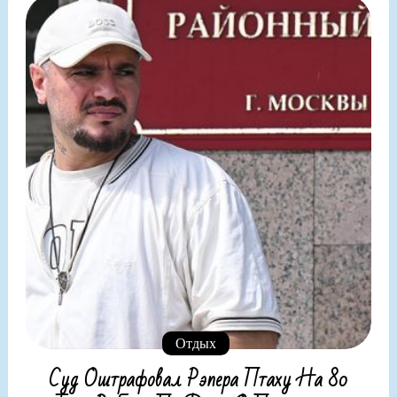
Отдых
Суд Оштрафовал Рэпера Птаху На 80