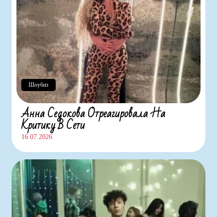
Шоубиз
Анна Седокова Отреагировала На
Критику В Сети
16.07.2026