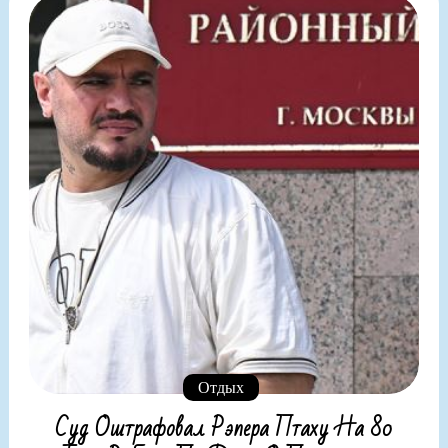
Отдых
Суд Оштрафовал Рэпера Птаху На 80