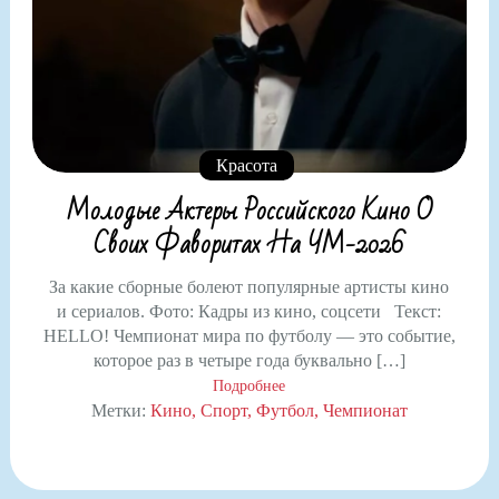
Красота
Молодые Актеры Российского Кино О
Своих Фаворитах На ЧМ-2026
За какие сборные болеют популярные артисты кино
и сериалов. Фото: Кадры из кино, соцсети Текст:
HELLO! Чемпионат мира по футболу — это событие,
которое раз в четыре года буквально […]
Подробнее
Метки:
Кино
Спорт
Футбол
Чемпионат