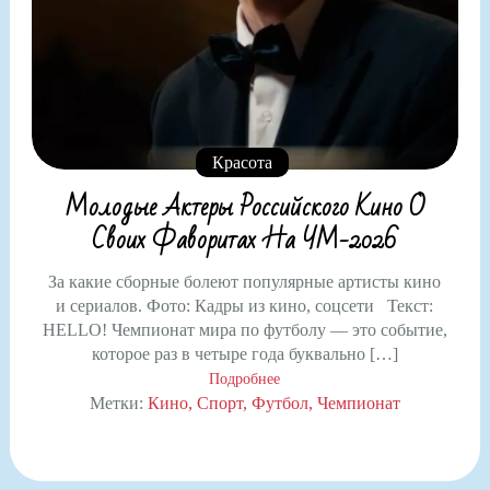
Красота
Молодые Актеры Российского Кино О
Своих Фаворитах На ЧМ-2026
За какие сборные болеют популярные артисты кино
и сериалов. Фото: Кадры из кино, соцсети Текст:
HELLO! Чемпионат мира по футболу — это событие,
которое раз в четыре года буквально […]
Подробнее
Метки:
Кино
Спорт
Футбол
Чемпионат