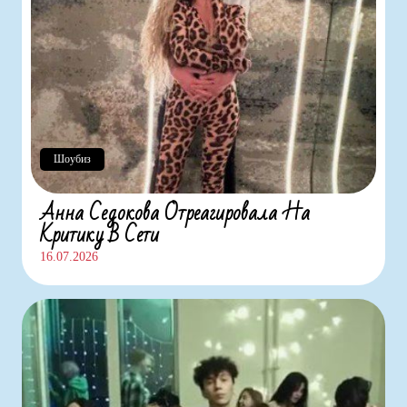
Шоубиз
Анна Седокова Отреагировала На
Критику В Сети
16.07.2026