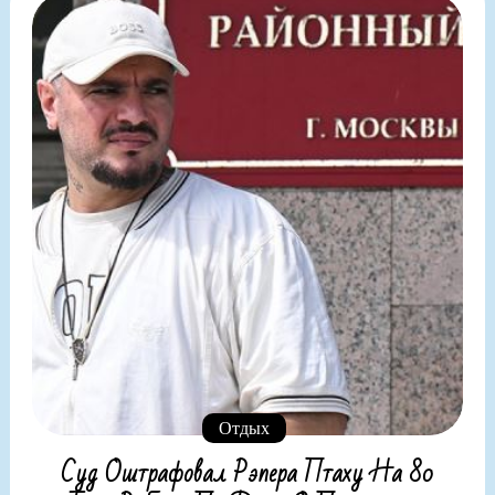
Отдых
Суд Оштрафовал Рэпера Птаху На 80