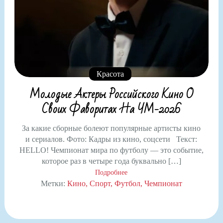
Красота
Молодые Актеры Российского Кино О
Своих Фаворитах На ЧМ-2026
За какие сборные болеют популярные артисты кино
и сериалов. Фото: Кадры из кино, соцсети Текст:
HELLO! Чемпионат мира по футболу — это событие,
которое раз в четыре года буквально […]
Подробнее
Метки:
Кино
Спорт
Футбол
Чемпионат