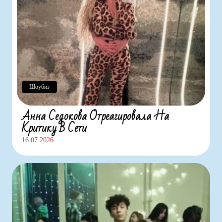
Шоубиз
Анна Седокова Отреагировала На
Критику В Сети
16.07.2026