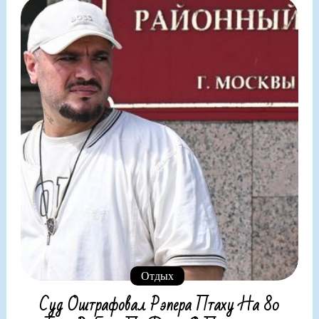
Отдых
Суд Оштрафовал Рэпера Птаху На 80