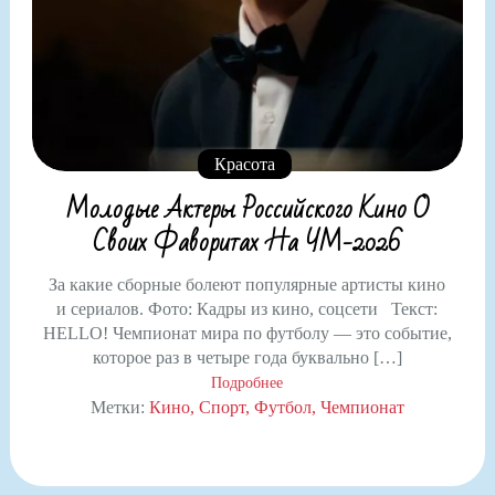
Красота
Молодые Актеры Российского Кино О
Своих Фаворитах На ЧМ-2026
За какие сборные болеют популярные артисты кино
и сериалов. Фото: Кадры из кино, соцсети Текст:
HELLO! Чемпионат мира по футболу — это событие,
которое раз в четыре года буквально […]
Подробнее
Метки:
Кино
Спорт
Футбол
Чемпионат