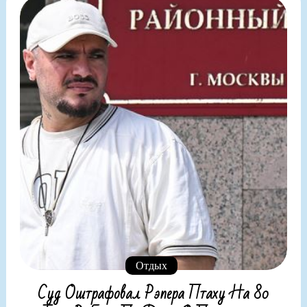
Отдых
Суд Оштрафовал Рэпера Птаху На 80