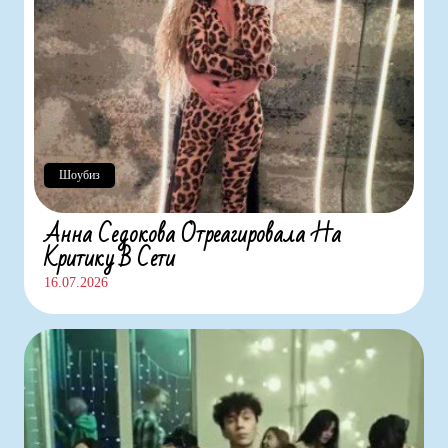
Шоубиз
Анна Седокова Отреагировала На
Критику В Сети
16.07.2026