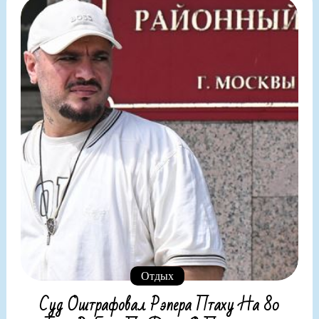
Отдых
Суд Оштрафовал Рэпера Птаху На 80