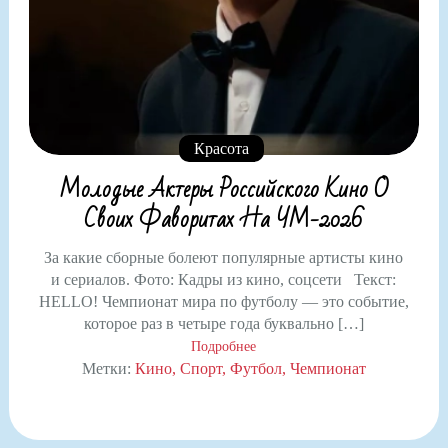
Красота
Молодые Актеры Российского Кино О
Своих Фаворитах На ЧМ-2026
За какие сборные болеют популярные артисты кино
и сериалов. Фото: Кадры из кино, соцсети Текст:
HELLO! Чемпионат мира по футболу — это событие,
которое раз в четыре года буквально […]
Подробнее
Метки:
Кино
Спорт
Футбол
Чемпионат