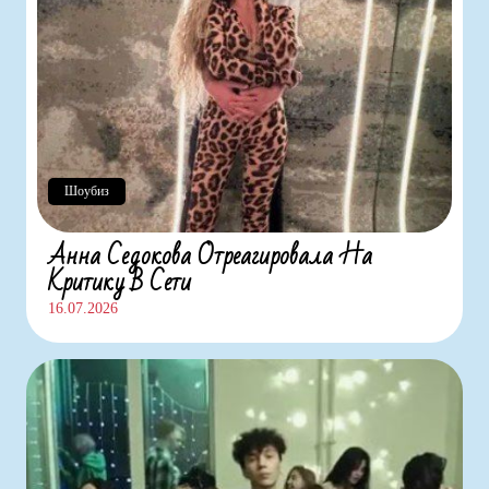
Шоубиз
Анна Седокова Отреагировала На
Критику В Сети
16.07.2026