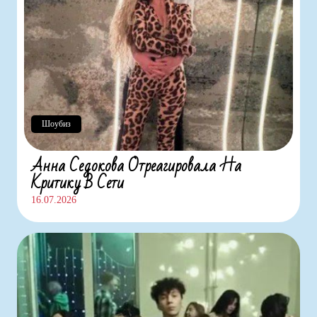
Шоубиз
Анна Седокова Отреагировала На
Критику В Сети
16.07.2026