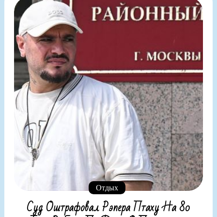
Отдых
Суд Оштрафовал Рэпера Птаху На 80