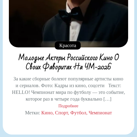
Красота
Молодые Актеры Российского Кино О
Своих Фаворитах На ЧМ-2026
За какие сборные болеют популярные артисты кино
и сериалов. Фото: Кадры из кино, соцсети Текст:
HELLO! Чемпионат мира по футболу — это событие,
которое раз в четыре года буквально […]
Подробнее
Метки:
Кино
Спорт
Футбол
Чемпионат