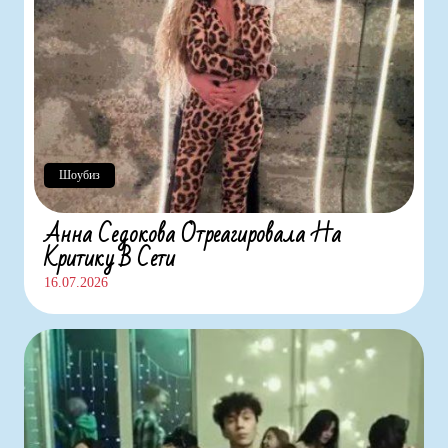
Шоубиз
Анна Седокова Отреагировала На
Критику В Сети
16.07.2026