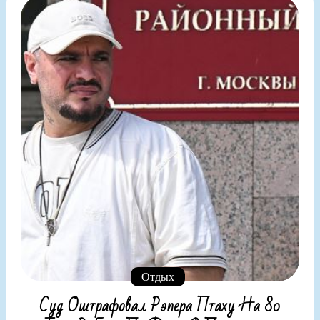
Отдых
Суд Оштрафовал Рэпера Птаху На 80