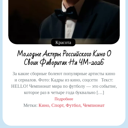
Красота
Молодые Актеры Российского Кино О
Своих Фаворитах На ЧМ-2026
За какие сборные болеют популярные артисты кино
и сериалов. Фото: Кадры из кино, соцсети Текст:
HELLO! Чемпионат мира по футболу — это событие,
которое раз в четыре года буквально […]
Подробнее
Метки:
Кино
Спорт
Футбол
Чемпионат