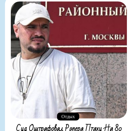
Отдых
Суд Оштрафовал Рэпера Птаху На 80