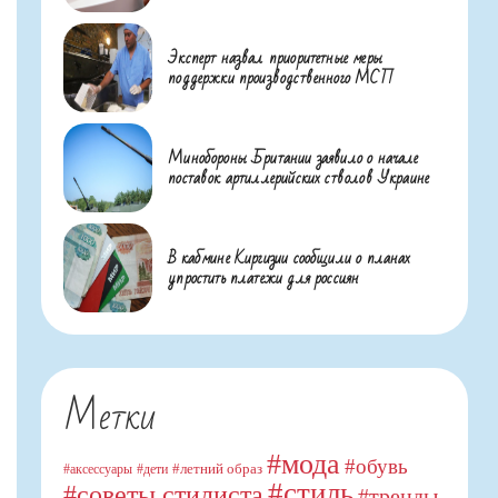
Эксперт назвал приоритетные меры
поддержки производственного МСП
Минобороны Британии заявило о начале
поставок артиллерийских стволов Украине
В кабмине Киргизии сообщили о планах
упростить платежи для россиян
Метки
#мода
#обувь
#летний образ
#аксессуары
#дети
#стиль
#советы стилиста
#тренды