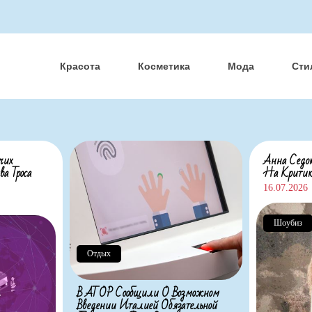
Красота
Косметика
Мода
Сти
чих
Анна Седок
а Троса
На Критик
16.07.2026
Шоубиз
Отдых
В АТОР Сообщили О Возможном
Введении Италией Обязательной