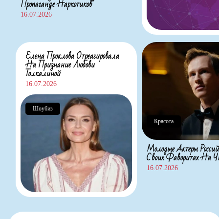
Пропаганде Наркотиков
16.07.2026
Елена Проклова Отреагировала
На Признание Любови
Толкалиной
16.07.2026
Шоубиз
Красота
Молодые Актеры Россий
Своих Фаворитах На
16.07.2026