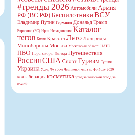
#тренды 2026
Армия
Автомобили
ВСУ
Беспилотники
РФ (ВС РФ)
Владимир Путин
Дональд Трамп
Германия
Каталог
Евросоюз (ЕС)
Иран
Исследования
тегов
Лето
Красота
Лонгриды
Китая
Минобороны
Москва
Московская область
НАТО
ПВО
Путешествия
Переговоры
Погода
Россия
США
Туризм
Спорт
Турция
Украина
Футбол
Уход
Чемпионат мира по футболу 2026
косметика
коллаборация
уход за
уход за волосами
кожей