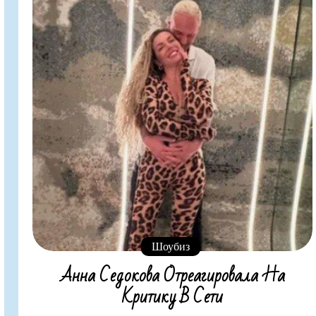
Шоубиз
Анна Седокова Отреагировала На
Критику В Сети