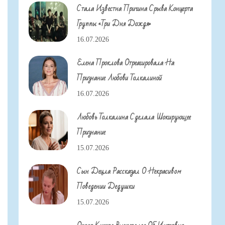
Стала Известна Причина Срыва Концерта
Группы «Три Дня Дождя»
16.07.2026
Елена Проклова Отреагировала На
Признание Любови Толкалиной
16.07.2026
Любовь Толкалина Сделала Шокирующее
Признание
15.07.2026
Сын Децла Рассказал О Некрасивом
Поведении Дедушки
15.07.2026