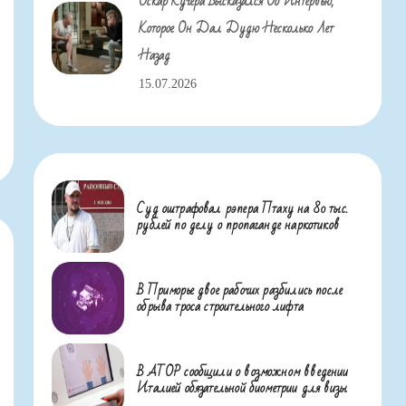
Оскар Кучера Высказался Об Интервью,
Которое Он Дал Дудю Несколько Лет
Назад
15.07.2026
Суд оштрафовал рэпера Птаху на 80 тыс.
рублей по делу о пропаганде наркотиков
В Приморье двое рабочих разбились после
обрыва троса строительного лифта
В АТОР сообщили о возможном введении
Италией обязательной биометрии для визы