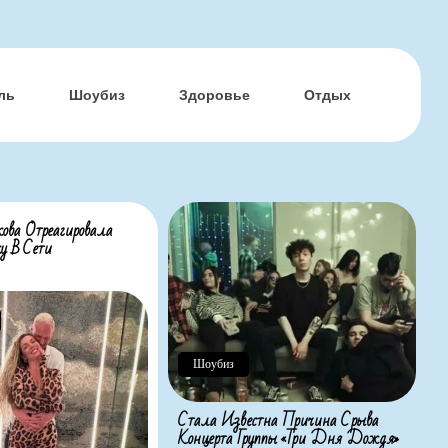
ль
Шоубиз
Здоровье
Отдых
ова Отреагировала
у В Сети
Шоубиз
Стала Известна Причина Срыва
Концерта Группы «Три Дня Дождя»