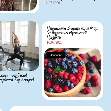
16.07.2026
Перечислены Защищающие Мозг
От Возрастных Изменений
Продукты
16.07.2026
Здоровье
жиданный Способ
прессией Без Лекарств