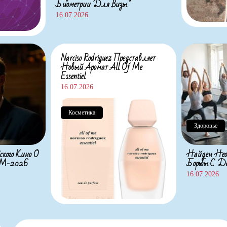
Биометрии Для Визы
16.07.2026
Narciso Rodriguez Представляет
Новый Аромат All Of Me
Essentiel
16.07.2026
Косметика
Здоровье
ского Кино О
Найден Нео
 ЧМ-2026
Борьбы С Де
16.07.2026