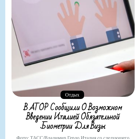
Отдых
В АТОР Сообщили О Возможном
Введении Италией Обязательной
Биометрии Для Визы
Фото: ТАСС/Владимир Гердо Италия со следующего