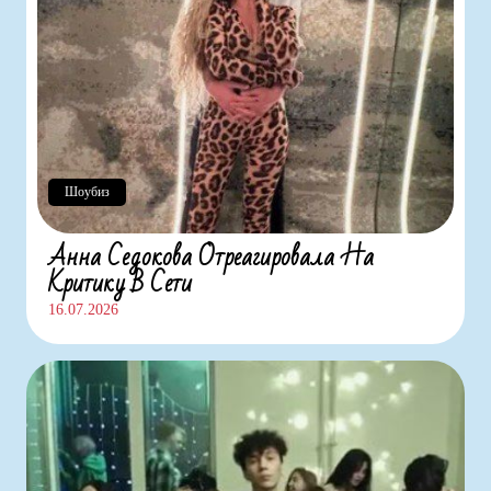
Шоубиз
Анна Седокова Отреагировала На
Критику В Сети
16.07.2026