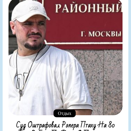
Отдых
Суд Оштрафовал Рэпера Птаху На 80