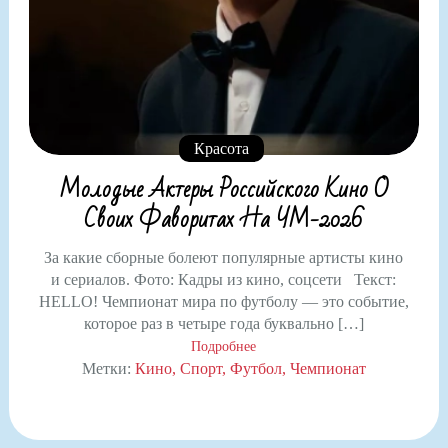
Красота
Молодые Актеры Российского Кино О
Своих Фаворитах На ЧМ-2026
За какие сборные болеют популярные артисты кино
и сериалов. Фото: Кадры из кино, соцсети Текст:
HELLO! Чемпионат мира по футболу — это событие,
которое раз в четыре года буквально […]
Подробнее
Метки:
Кино
Спорт
Футбол
Чемпионат