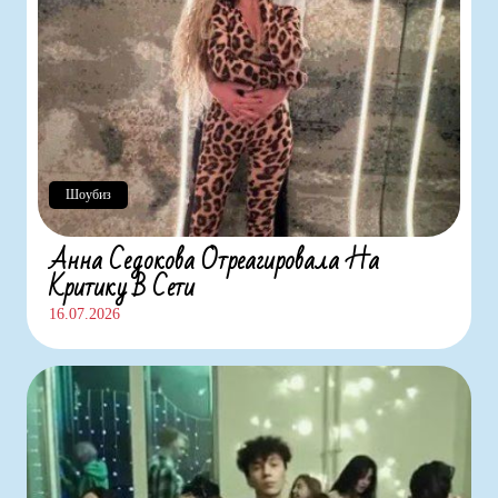
Шоубиз
Анна Седокова Отреагировала На
Критику В Сети
16.07.2026