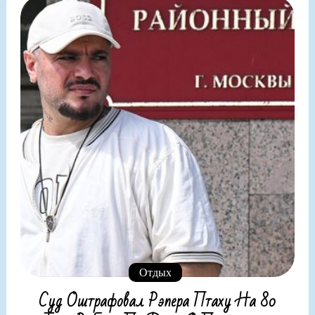
Отдых
Суд Оштрафовал Рэпера Птаху На 80