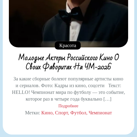
Красота
Молодые Актеры Российского Кино О
Своих Фаворитах На ЧМ-2026
За какие сборные болеют популярные артисты кино
и сериалов. Фото: Кадры из кино, соцсети Текст:
HELLO! Чемпионат мира по футболу — это событие,
которое раз в четыре года буквально […]
Подробнее
Метки:
Кино
Спорт
Футбол
Чемпионат