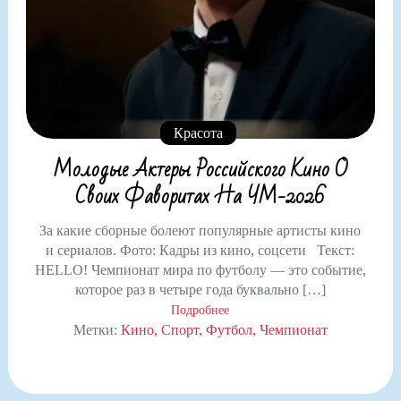
Красота
Молодые Актеры Российского Кино О
Своих Фаворитах На ЧМ-2026
За какие сборные болеют популярные артисты кино
и сериалов. Фото: Кадры из кино, соцсети Текст:
HELLO! Чемпионат мира по футболу — это событие,
которое раз в четыре года буквально […]
Подробнее
Метки:
Кино
Спорт
Футбол
Чемпионат