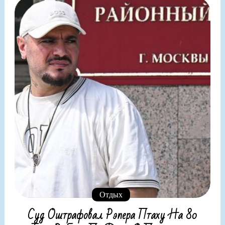
Отдых
Суд Оштрафовал Рэпера Птаху На 80