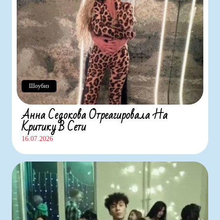
Шоубиз
Анна Седокова Отреагировала На
Критику В Сети
16.07.2026