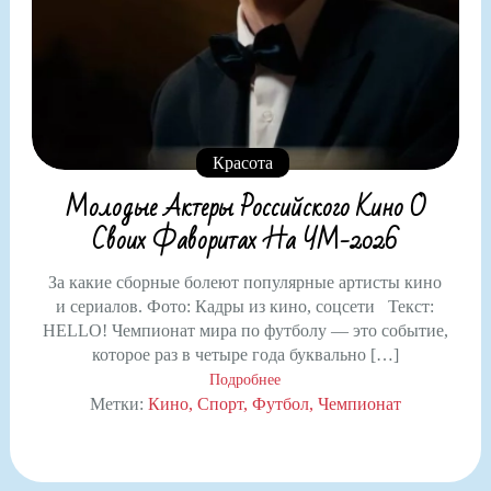
Красота
Молодые Актеры Российского Кино О
Своих Фаворитах На ЧМ-2026
За какие сборные болеют популярные артисты кино
и сериалов. Фото: Кадры из кино, соцсети Текст:
HELLO! Чемпионат мира по футболу — это событие,
которое раз в четыре года буквально […]
Подробнее
Метки:
Кино
Спорт
Футбол
Чемпионат