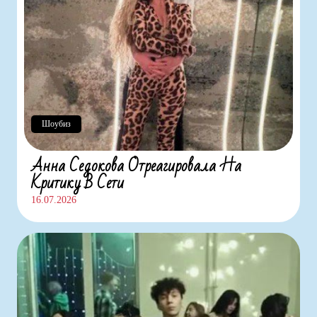
Шоубиз
Анна Седокова Отреагировала На
Критику В Сети
16.07.2026