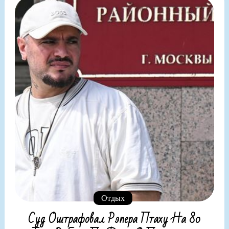
Отдых
Суд Оштрафовал Рэпера Птаху На 80